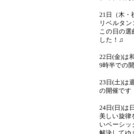
21日（木
リベルタン
この日の選曲
した！♫
22日(金
9時半での
23日(土)
の開催です
24日(日
美しい旋律
いベーシッ
解決してゆ