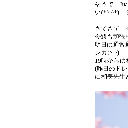
そうで、Ju
い(*^-^
さてさて、
今週も頑張り
明日は通常
ンガ(^-^)
19時から
(昨日のド
に和美先生