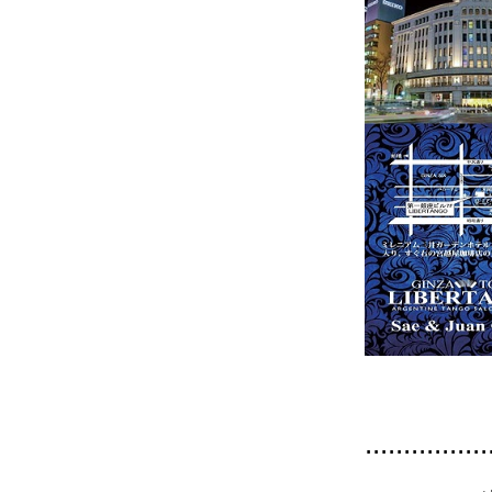
................