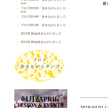
後半
ブログ2015年「歩きながらタンゴ」-
前半
ブログ2014年「歩きながらタンゴ」
ブログ2013年「歩きながらタンゴ」
2012年 Blog/歩きながらタンゴ
2011年 Blog/歩きながらタンゴ
アルゼンチンタンゴ 本場のタンゴ 伝統 文化 カルチャー ダンス教室 Argentine Tango Argentina 大塚 スタジオミューズ 教室 渋谷 池袋 自由が丘 スタジオ Y サエ＆ファンカルロス Sae & Juan Carlos〒170-0005 東京都豊島区南大塚3-52-2 『スタジオ・ミューズ』内 1F~5F っすｎ月
.............................
2019.04