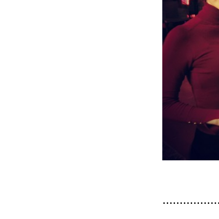
................