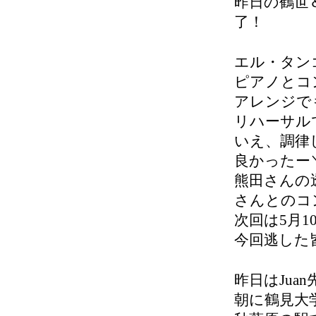
昨日の鶴世
了！
エル・タン
ピアノとコン
アレンジで
リハーサル
いえ、調律し
良かったー＼(
熊田さんの
さんとのコ
次回は5月
今回逃した皆
昨日はJua
朝に鶴見大