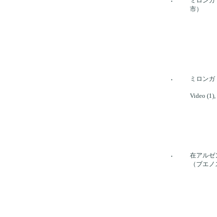
ミロンガ
●
市）
ミロンガ
●
Video (1),
在アルゼ
●
（ブエノ