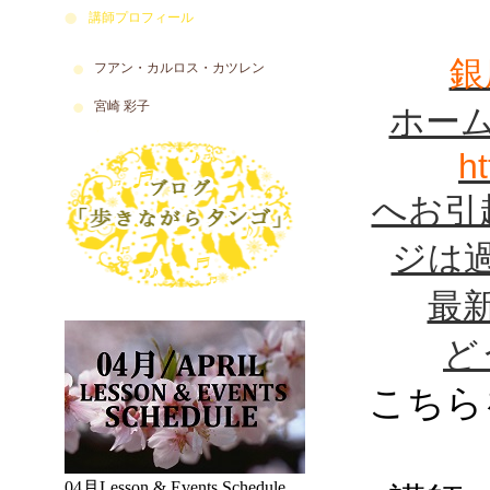
タンゴ東京 アル
講師プロフィール
タンゴ教室 タ
銀
フアン・カルロス・カツレン
宮崎 彩子
ホー
アルゼンチンタンゴ 本場のタンゴ 伝統 文化 カルチャー ダンス教室 Argentine Tango Argentina 大塚 スタジオミューズ 教室 渋谷 池袋 自由が丘 スタジオ Y サエ＆ファンカルロス Sae & Juan Carlos〒170-0005 東京都豊島区南大塚3-52-2 『スタジオ・ミューズ』内 1F~5F っすｎ月
h
へお引
ジは
最
ど
こちら
04月Lesson & Events Schedule,