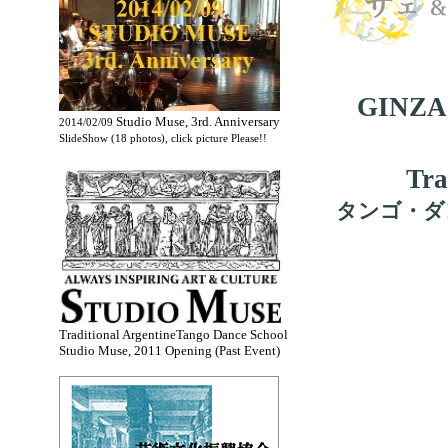
GINZA・
Studio Muse, 3rd. Anniversary
2014/02/09
SlideShow (18 photos), click picture Please!!
Tra
タンゴ・ダ
Traditional ArgentineTango Dance School
Studio Muse, 2011 Opening (Past Event)
.