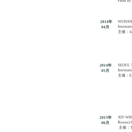
Paint by
WUHAN 
2014年
I
nternat
04月
主催：Ja
SEOUL 
2014年
I
nternat
05月
主催：El 
XIV WH
2015年
Russia) I
06月
主催：Tan