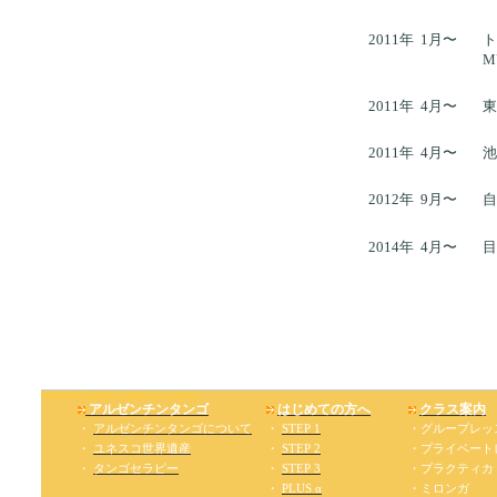
2011年 1月〜
ト
M
2011年 4月〜
東
2011年 4月〜
2012年 9月〜
自
2014年 4月〜
目
トラディショナル・アルゼンチンタンゴ・ダンス・スクール
Traditional Argentine Tango Dance School
アルゼンチンタンゴ
はじめての方へ
クラス案内
・
アルゼンチンタンゴについて
・
STEP 1
・グループレッ
・
ユネスコ世界遺産
・
STEP 2
・プライベート
・
タンゴセラピー
・
STEP 3
・プラクティカ
・
PLUS α
・ミロンガ