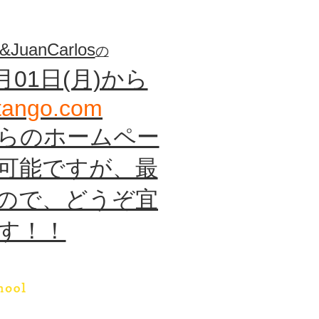
ンゴ タンゴ教室 タンゴ教室 タンゴサロン アルゼン
&JuanCarlos
の
4月01日(月)から
rtango.com
らのホームペー
可能ですが、最
ので、どうぞ宜
す！！