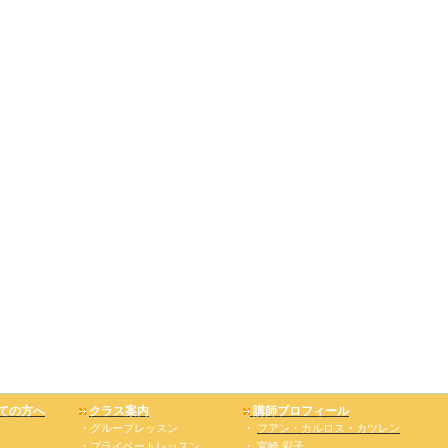
ョ
ての方へ
クラス案内
講師プロフィール
・グループレッスン
・
フアン・カルロス・カツレン
・プライベートレッスン
・
宮崎 彩子