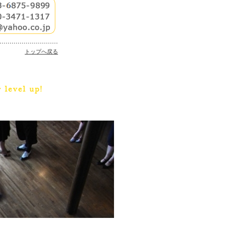
.............................
トップへ戻る