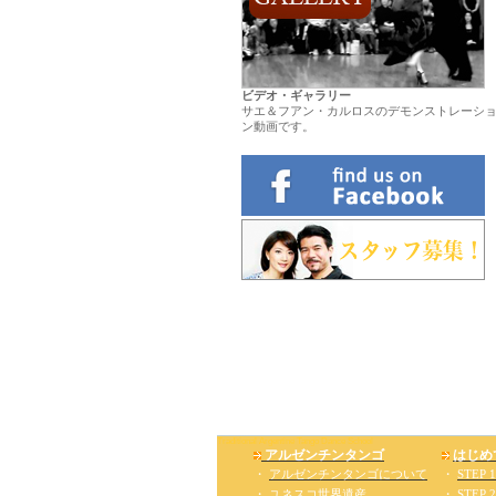
ビデオ・ギャラリー
サエ＆フアン・カルロスのデモンストレーシ
ン動画です。
.
トラディショナル・アルゼンチンタンゴ・ダンス・スクール
Traditional Argentine Tango Dance School
アルゼンチンタンゴ
はじめ
・
アルゼンチンタンゴについて
・
STEP 1
・
ユネスコ世界遺産
・
STEP 2