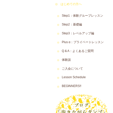
はじめての方へ
Step1：体験グループレッスン
Step2：基礎編
Step3：レベルアップ編
Plus α：プライベートレッスン
Q & A：よくあるご質問
体験談
ご入会について
Lesson Schedule
BEGINNERS!!
アルゼンチンタンゴ 本場のタンゴ 伝統 文化 カルチャー ダンス教室 Argentine Tango Argentina 大塚 スタジオミューズ 教室 渋谷 池袋 自由が丘 スタジオ Y サエ＆ファンカルロス Sae & Juan Carlos〒170-0005 東京都豊島区南大塚3-52-2 『スタジオ・ミューズ』内 1F~5F っすｎ月