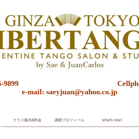
03-6875-9899 Cellphone: 0
e-mail: saeyjuan@yahoo.co.jp
クール 東京都 レッスン 初心者 レンタルスタジオ ginza Libertango 銀座リベルタンゴ A
sic & Dance
クラス案内&料金
講師プロフィール
what's new!