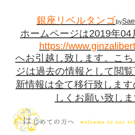
タンゴ東京 アルゼンチンタンゴ音楽＆ダンス Ginza Libertango 銀座リベルタ
チンタンゴサロン タンゴ入門
銀座リベルタンゴ
Sae
by
ホームページは
2019年0
https://www.ginzalibe
へお引越し致します。こち
ジは過去の情報として閲覧
新情報は全て移行致します
しくお願い致しま