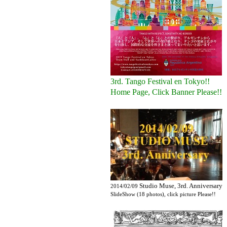
3rd. Tango Festival en Tokyo!!
Home Page, Click Banner Please!!
Studio Muse, 3rd. Anniversary
2014/02/09
SlideShow (18 photos), click picture Please!!