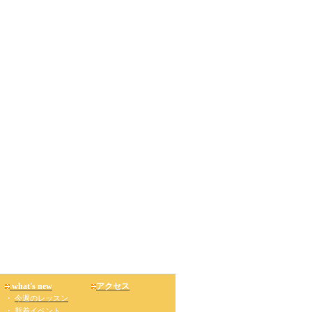
what's new
アクセス
・
今週のレッスン
・
新着イベント