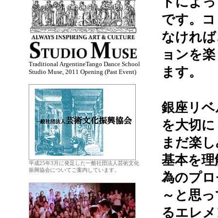
ドによっ
です。コ
なければ
ョンを楽
Traditional ArgentineTango Dance School
ます。
Studio Muse, 2011 Opening (Past Event)
.
銀座リベ
を大切に
まだ楽し
基本を理
平成25年3月に発足した一般社団法人芸術文化
振興協会についてご案内しています。
為のプロ
.
～と思っ
るエレメ