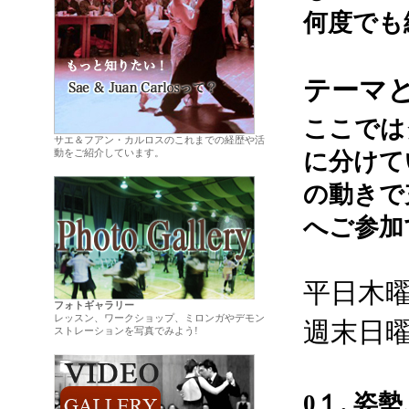
何度でも
テーマ
ここでは
サエ＆フアン・カルロスのこれまでの経歴や活
動をご紹介しています。
に分けて
.
の動きで
へご参加
平日木曜日
フォトギャラリー
レッスン、ワークショップ、ミロンガやデモン
週末日曜日
ストレーションを写真でみよう!
0１. 