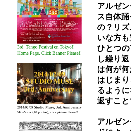
アルゼン
ス自体踊
の？リズ
いな方も
ひとつの
3rd. Tango Festival en Tokyo!!
Home Page, Click Banner Please!!
し繰り返
は何が何
はじまり
るように
返すこと
Studio Muse, 3rd. Anniversary
2014/02/09
SlideShow (18 photos), click picture Please!!
アルゼン