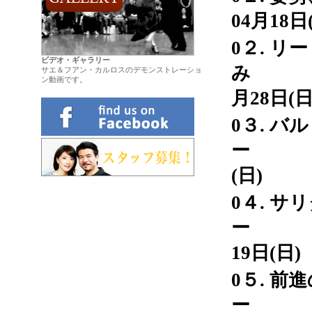
04月18日
0２. 
ビデオ・ギャラリー
み 
サエ＆フアン・カルロスのデモンストレーショ
ン動画です。
.
月28日(日
0３. 
ー 0
(日)
0４. 
ー 
19日(日)
0５. 
ー 05