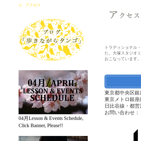
アクセス
アルゼンチンタンゴ 本場のタンゴ 伝統 文化 カルチャー ダンス教室 Argentine Tango Argentina 大塚 スタジオミューズ 教室 渋谷 池袋 自由が丘 スタジオ Y サエ＆ファンカルロス Sae & Juan Carlos〒170-0005 東京都豊島区南大塚3-52-2 『スタジオ・ミューズ』内 1F~5F っすｎ月
アクセス / 最寄り駅
トラディショナル・
た。大塚スタジオ
おこなっています
東京都中央区銀座
東京メトロ銀座
日比谷線・都営
お問い合わせ： TEL 
04月Lesson & Events Schedule,
Click Banner, Please!!