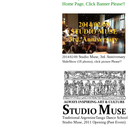
Home Page, Click Banner Please!!
Studio Muse, 3rd. Anniversary
2014/02/09
SlideShow (18 photos), click picture Please!!
Traditional ArgentineTango Dance School
Studio Muse, 2011 Opening (Past Event)
.