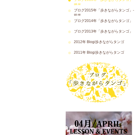
後半
ブログ2015年「歩きながらタンゴ」-
前半
ブログ2014年「歩きながらタンゴ」
ブログ2013年「歩きながらタンゴ」
2012年 Blog/歩きながらタンゴ
2011年 Blog/歩きながらタンゴ
アルゼンチンタンゴ 本場のタンゴ 伝統 文化 カルチャー ダンス教室 Argentine Tango Argentina 大塚 スタジオミューズ 教室 渋谷 池袋 自由が丘 スタジオ Y サエ＆ファンカルロス Sae & Juan Carlos〒170-0005 東京都豊島区南大塚3-52-2 『スタジオ・ミューズ』内 1F~5F っすｎ月