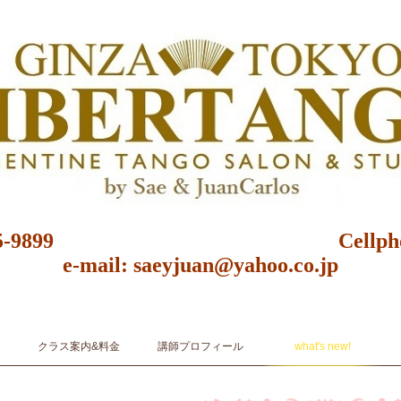
03-6875-9899 Cellphone: 0
e-mail: saeyjuan@yahoo.co.jp
クール 東京都 レッスン 初心者 レンタルスタジオ ginza Libertango 銀座リベルタンゴ A
sic & Dance
クラス案内&料金
講師プロフィール
what's new!