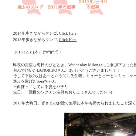
2014年歩きながらタンゴ,
Click Here
2013年歩きながらタンゴ,
Click Here
2015.12.31(木)
.
(^o^)(^.^)！
昨夜の貴重な晦日のひととき、Wednesday Milongaにご参加下
包んで頂いたDJ:NORIKOさん、ありがとうございました！！
そして下段2枚はあっという間に先住猫、ミューとピーとコミュニケ
進歩を遂げたSoraちゃん
日向ぼっこしている姿をパチリ
先日、一回目のワクチン注射もおりこうさんでした(^_^)
2015年大晦日、皆さまのお陰で無事に本年も締められましたこと深くお礼申