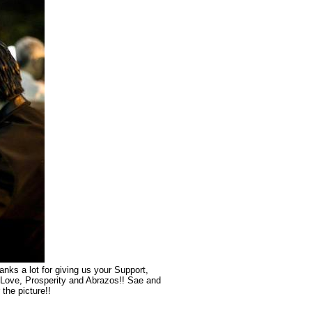
nks a lot for giving us your Support,
, Love, Prosperity and Abrazos!! Sae and
the picture!!