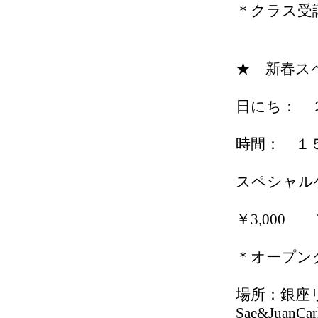
＊クラス受
★ 新春ス
日にち： 
時間： １
スペシャル
￥3,00
＊オープン
場所：銀座リベル
Sae&JuanCar