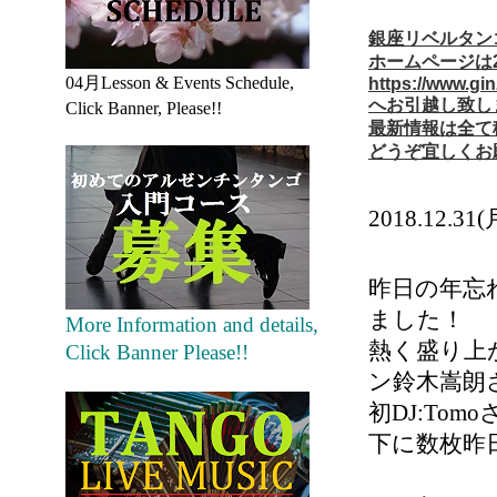
銀座リベルタンゴス
ホームページは20
04月Lesson & Events Schedule,
https://www.gi
へお引越し致し
Click Banner, Please!!
最新情報は全て
どうぞ宜しくお
2018.1
昨日の年忘
ました！
More Information and details,
熱く盛り上がり
Click Banner Please!!
ン鈴木嵩朗
初DJ:Tomo
下に数枚昨