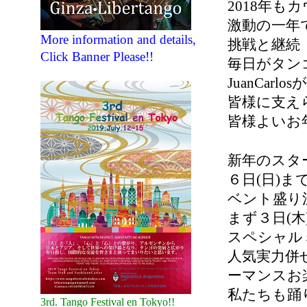
2018年も
激動の一
More information and details,
挑戦と
Click Banner Please!!
毎日がタン
JuanCarl
皆様に支え
皆様よいお
新年のスタ
６日(日)
ベント盛り
まず３日(
スペシャル
人気実力併
ーマンスお
私たちも踊
3rd. Tango Festival en Tokyo!!