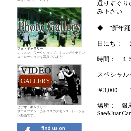
選りすぐり
.
み下さい
◆ ”新年踊
日にち： 
フォトギャラリー
レッスン、ワークショップ、ミロンガやデモン
ストレーションを写真でみよう!
時間： １
スペシャ
￥3,00
場所： 銀座リベ
ビデオ・ギャラリー
サエ＆フアン・カルロスのデモンストレーショ
Sae&JuanCar
ン動画です。
.