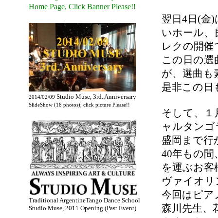
Home Page, Click Banner Please!!
翌日4日(
いホール、良
レクの開催
この日の選曲
が、選曲も
是非この日
Studio Muse, 3rd. Anniversary
2014/02/09
SlideShow (18 photos), click picture Please!!
そして、１
ャルタンゴ
盛岡まで行
40年もの
を運ぶお客
ヴァイオリ
今回はピア
Traditional ArgentineTango Dance School
森川先生、
Studio Muse, 2011 Opening (Past Event)
.