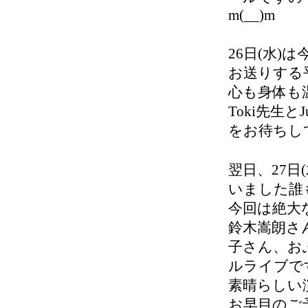
m(__)m
26日(水)は今
お送りする
心も身体も温
Toki先生と
をお待ちし
翌日、27
いました誰
今回は絶大
鈴木嵩朗さ
子さん、お
ルライブで
素晴らしい
お早目のご