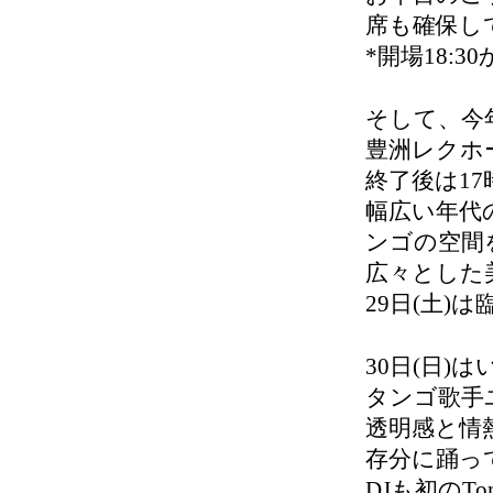
席も確保し
*開場18:
そして、
今
豊洲レクホ
終了後は1
幅広い年代
ンゴの空間を
広々とした
29日(土)
30日(日)は
タンゴ歌手
透明感と情
存分に踊っ
DJも初のT