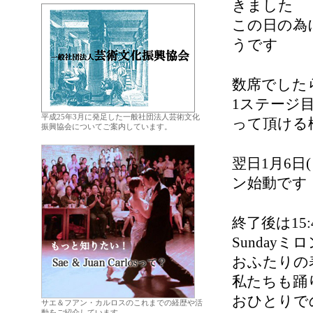
きました
この日の為
うです
数席でしたら
1ステージ
平成25年3月に発足した一般社団法人芸術文化
って頂ける
振興協会についてご案内しています。
.
翌日1月6
ン始動です
終了後は1
Sunday
おふたりの
私たちも踊
おひとりで
サエ＆フアン・カルロスのこれまでの経歴や活
動をご紹介しています。