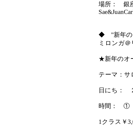
場所： 銀座リベ
Sae&JuanCar
◆ ”新年
ミロンガ＠
★新年のオール
テーマ：サ
日にち： 
時間： 
1クラス￥3