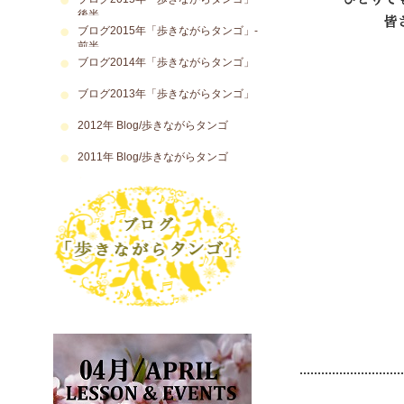
後半
ブログ2015年「歩きながらタンゴ」-
前半
ブログ2014年「歩きながらタンゴ」
ブログ2013年「歩きながらタンゴ」
2012年 Blog/歩きながらタンゴ
2011年 Blog/歩きながらタンゴ
アルゼンチンタンゴ 本場のタンゴ 伝統 文化 カルチャー ダンス教室 Argentine Tango Argentina 大塚 スタジオミューズ 教室 渋谷 池袋 自由が丘 スタジオ Y サエ＆ファンカルロス Sae & Juan Carlos〒170-0005 東京都豊島区南大塚3-52-2 『スタジオ・ミューズ』内 1F~5F っすｎ月
.............................